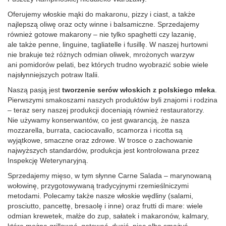
Oferujemy włoskie mąki do makaronu, pizzy i ciast, a także
najlepszą oliwę oraz octy winne i balsamiczne. Sprzedajemy
również gotowe makarony – nie tylko spaghetti czy lazanię,
ale także penne, linguine, tagliatelle i fusillę. W naszej hurtowni
nie brakuje też różnych odmian oliwek, mrożonych warzyw
ani pomidorów pelati, bez których trudno wyobrazić sobie wiele
najsłynniejszych potraw Italii.
Naszą pasją jest
tworzenie serów włoskich z polskiego mleka
.
Pierwszymi smakoszami naszych produktów byli znajomi i rodzina
– teraz sery naszej produkcji doceniają również restauratorzy.
Nie używamy konserwantów, co jest gwarancją, że nasza
mozzarella, burrata, caciocavallo, scamorza i ricotta są
wyjątkowe, smaczne oraz zdrowe. W trosce o zachowanie
najwyższych standardów, produkcja jest kontrolowana przez
Inspekcję Weterynaryjną.
Sprzedajemy mięso, w tym słynne Carne Salada – marynowaną
wołowinę, przygotowywaną tradycyjnymi rzemieślniczymi
metodami. Polecamy także nasze włoskie wędliny (salami,
prosciutto, pancettę, bresaolę i inne) oraz frutti di mare: wiele
odmian krewetek, małże do zup, sałatek i makaronów, kalmary,